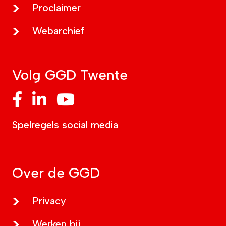
Proclaimer
Webarchief
Volg GGD Twente
GGD Twente op Facebook
GGD Twente op LinkedIn
GGD Twente op YouTube
Spelregels social media
Over de GGD
Privacy
Werken bij