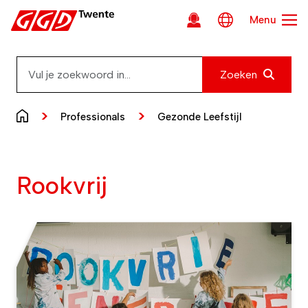
Ga direct naar inhoud
Menu
Zoeken
Zoeken
Professionals
Gezonde Leefstijl
Rookvrij