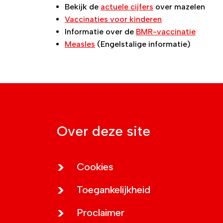
Bekijk de
actuele cijfers
over mazelen
Vaccinaties voor kinderen
Informatie over de
BMR-vaccinatie
Measles
(Engelstalige informatie)
Over deze site
Cookies
Toegankelijkheid
Proclaimer