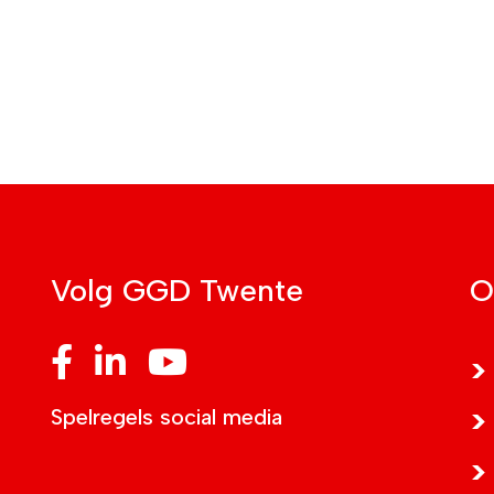
Volg GGD Twente
O
GGD Twente op Facebook
GGD Twente op LinkedIn
GGD Twente op YouTube
Spelregels social media